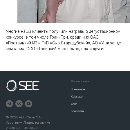
Многие наши клиенты получили награды в дегустационном
конкурсе, в том числе Гран-При, среди них ОАО
«Поставвкий МЗ», ТнВ «Сыр Стародубский», АО «Унагранде
компани», ООО «Троицкий маслосыродел» и другие.
Компания
Компания
Карьера
Блог
Контакты
© 2025 АО «‎Силд Эйр
Каустик»- Лидер на рынке
упаковочных решений