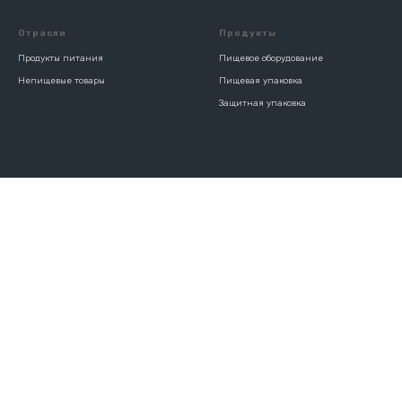
Отрасли
Продукты
Продукты питания
Пищевое оборудование
Непищевые товары
Пищевая упаковка
Защитная упаковка