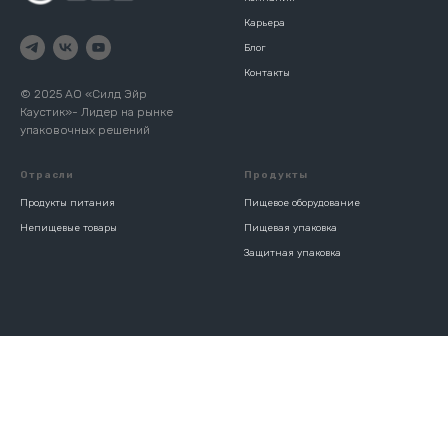
Карьера
Блог
Контакты
© 2025 АО «‎Силд Эйр
Каустик»- Лидер на рынке
упаковочных решений
Отрасли
Продукты
Продукты питания
Пищевое оборудование
Непищевые товары
Пищевая упаковка
Защитная упаковка